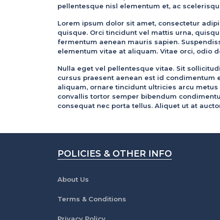
pellentesque nisl elementum et, ac scelerisqu
Lorem ipsum dolor sit amet, consectetur adipis
quisque. Orci tincidunt vel mattis urna, quis
fermentum aenean mauris sapien. Suspendisse 
elementum vitae at aliquam. Vitae orci, odio do
Nulla eget vel pellentesque vitae. Sit sollicit
cursus praesent aenean est id condimentum eli
aliquam, ornare tincidunt ultricies arcu metus
convallis tortor semper bibendum condimentu
consequat nec porta tellus. Aliquet ut at aucto
POLICIES & OTHER INFO
About Us
Terms & Conditions
Privacy Policy