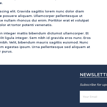
e.
cing elit. Gravida sagittis lorem nunc dolor diam
que posuere aliquam. Ullamcorper pellentesque ut
nullam rhoncus dui enim. Porttitor erat et volutpat
lor et tortor potenti venenatis.
udin integer mattis bibendum dictumst ullamcorper. Et
t ligula integer. Sem nibh id gravida eros nunc. Eros
 nibh. Velit, bibendum mauris sagittis euismod. Nunc
m egestas ipsum. Urna pellentesque sed aliquam at
r purus.
NEWSLETT
Subscribe for up