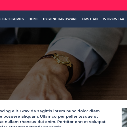
L CATEGORIES
HOME
HYGIENE HARDWARE
FIRST AID
WORKWEAR
cing elit. Gravida sagittis lorem nunc dolor diam
que posuere aliquam. Ullamcorper pellentesque ut
nullam rhoncus dui enim. Porttitor erat et volutpat
lor et tortor potenti venenatis.