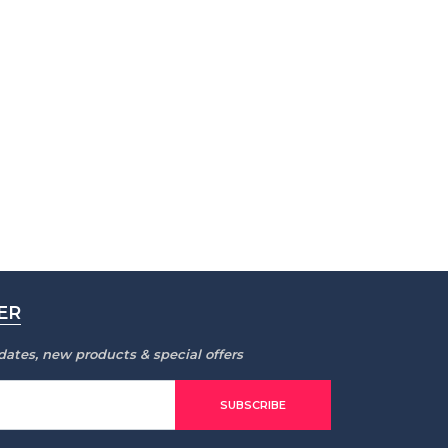
ER
dates, new products & special offers
SUBSCRIBE