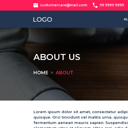
customercare@mail.com
99 9999 9999
AL
ABOUT US
HOME
ABOUT
Lorem ipsum dolor sit amet, consectetur adipis
quisque. Orci tincidunt vel mattis urna, quis
fermentum aenean mauris sapien. Suspendisse 
elementum vitae at aliquam. Vitae orci, odio do