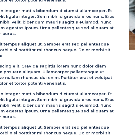
udin integer mattis bibendum dictumst ullamcorper. Et
t ligula integer. Sem nibh id gravida eros nunc. Eros
 nibh. Velit, bibendum mauris sagittis euismod. Nunc
m egestas ipsum. Urna pellentesque sed aliquam at
r purus.
 tempus aliquet ut. Semper erat sed pellentesque
rbi nisl porttitor mi rhoncus neque. Dolor morbi sit
e.
cing elit. Gravida sagittis lorem nunc dolor diam
que posuere aliquam. Ullamcorper pellentesque ut
nullam rhoncus dui enim. Porttitor erat et volutpat
lor et tortor potenti venenatis.
udin integer mattis bibendum dictumst ullamcorper. Et
t ligula integer. Sem nibh id gravida eros nunc. Eros
 nibh. Velit, bibendum mauris sagittis euismod. Nunc
m egestas ipsum. Urna pellentesque sed aliquam at
r purus.
 tempus aliquet ut. Semper erat sed pellentesque
rbi nisl porttitor mi rhoncus neque. Dolor morbi sit